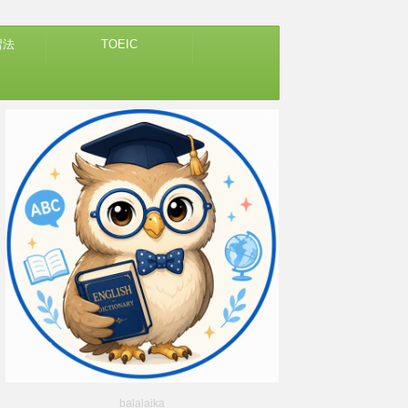
習法
TOEIC
balalaika