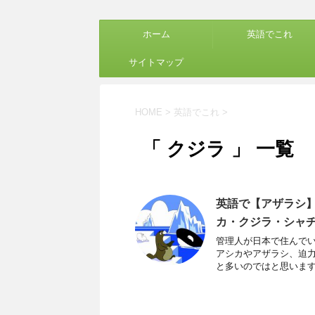
ホーム
英語でこれ
サイトマップ
HOME
>
英語でこれ
>
「 クジラ 」 一覧
英語で【アザラシ
カ・クジラ・シャ
管理人が日本で住んでい
アシカやアザラシ、迫力
と多いのではと思います。 &