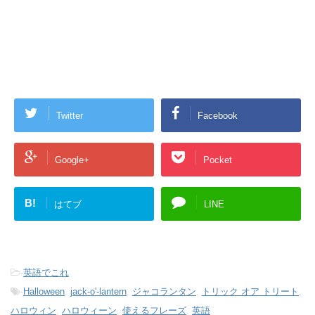
Twitter
Facebook
Google+
Pocket
B!
はてブ
LINE
-
英語でこれ
-
Halloween
,
jack-o'-lantern
,
ジャコランタン
,
トリック オア トリート
,
ハロウィン
,
ハロウィーン
,
使えるフレーズ
,
英語