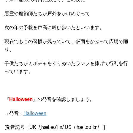
悪霊や魔術師たちが戸外をかけめぐって
次の年の予報を声高に叫び歩いたといいます。
現在でもこの習慣が残っていて、仮面をかぶって広場で踊
り、
子供たちがカボチャをくりぬいたランプを捧げて行列を行
っています。
『
Halloween
』の発音を確認しましょう。
→発音：
Halloween
[発音記号：
UK
/
ˌhæl.əʊˈiːn
/
US
/
ˌhæl.oʊˈiːn
/
]