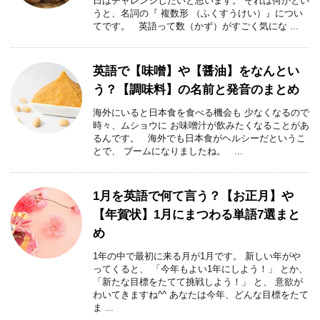
日はチャレンジしたいと思います。 それは何かとい
うと、名詞の『 複数形 （ふくすうけい）』につい
てです。 英語って数（かず）がすごく気にな ...
英語で【味噌】や【醤油】をなんとい
う？【調味料】の名前と発音のまとめ
海外にいると日本食を食べる機会も 少なくなるので
時々、ムショウに お味噌汁が飲みたくなることがあ
るんです。 海外でも日本食がヘルシーだというこ
とで、 ブームになりましたね。 ...
1月を英語で何て言う？【お正月】や
【年賀状】1月にまつわる単語7選まと
め
1年の中で最初に来る月が1月です。 新しい年がや
ってくると、 「今年もよい1年にしよう！」 とか、
「新たな目標をたてて挑戦しよう！」 と、 意欲が
わいてきますね^^ あなたは今年、どんな目標をたて
ま ...