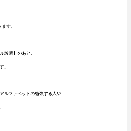
きます。
ベル診断】のあと、
す。
アルファベットの勉強する人や
。