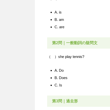
A. is
B. am
C. are
第2問｜一般動詞の疑問文
（ ）she play tennis?
A. Do
B. Does
C. Is
第3問｜過去形