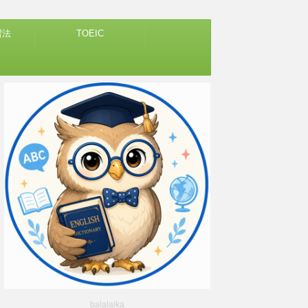
習法
TOEIC
balalaika