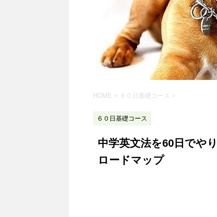
HOME
>
６０日基礎コース
>
６０日基礎コース
中学英文法を60日でや
ロードマップ