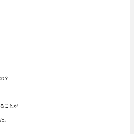
の？
することが
た。