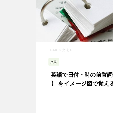
HOME
>
文法
>
文法
英語で日付・時の前置詞使
】 をイメージ図で覚え