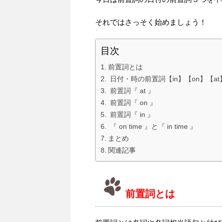
それではさっそく始めましょう！
目次
前置詞とは
日付・時の前置詞【in】【on】【a
前置詞『 at 』
前置詞『 on 』
前置詞『 in 』
『 on time 』と『 in time 』
まとめ
関連記事
前置詞とは