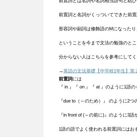
前置詞とは名詞や名詞相当語句と結び
前置詞と名詞がくっついてできた前置
形容詞や副詞は修飾語のMになったり
ということを今まで文法の勉強のとこ
分からない人はこちらを参考にしてく
→
英語の文法基礎【中学校1年生】第２文
前置詞
には
『 in 』『 on 』『 at 』のように1
『due to（～のため）』 のように
『in front of (～の前に)』のよ
1語の語でよく使われる前置詞にはお