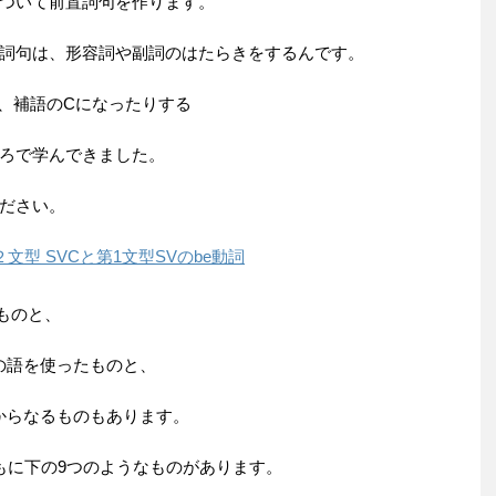
ついて前置詞句を作ります。
詞句は、形容詞や副詞のはたらきをするんです。
、補語のCになったりする
ろで学んできました。
ださい。
型 SVCと第1文型SVのbe動詞
語のものと、
2つの語を使ったものと、
うに3語からなるものもあります。
もに下の9つのようなものがあります。