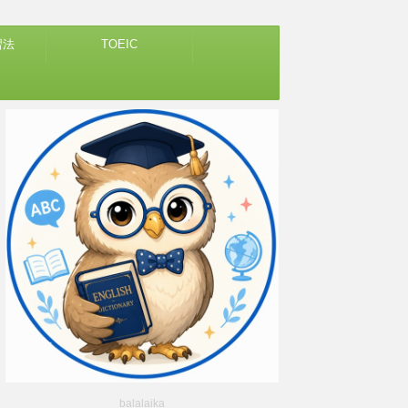
習法
TOEIC
balalaika