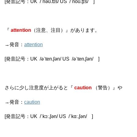
[発音記号：
UK
/
ˈnəʊ.tɪs
/
US
/
ˈnoʊ.t̬ɪs
/
]
『
attention
（注意、注目）』があります。
→発音：
attention
[発音記号：
UK
/
əˈten.ʃ
ə
n
/
US
/
əˈten.ʃ
ə
n
/
]
さらに少し注意度が上がると『
caution
（警告）』や
→発音：
caution
[発音記号：
UK
/
ˈkɔː.ʃ
ə
n
/
US
/
ˈkɑː.ʃ
ə
n
/
]