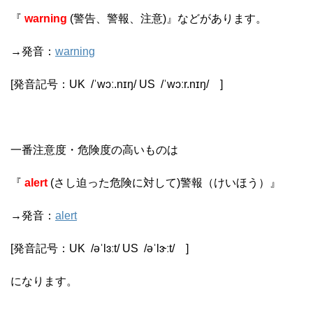
『
warning
(警告、警報、注意)』などがあります。
→発音：
warning
[発音記号：
UK
/
ˈwɔː.nɪŋ
/
US
/
ˈwɔːr.nɪŋ
/
]
一番注意度・危険度の高いものは
『
alert
(さし迫った危険に対して)警報（けいほう）』
→発音：
alert
[発音記号：
UK
/
əˈlɜːt
/
US
/
əˈlɝːt
/
]
になります。