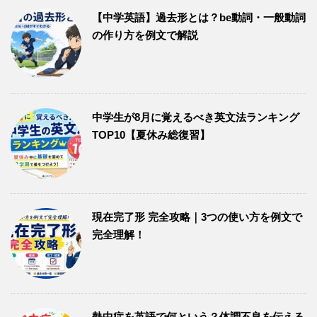
【中学英語】過去形とは？be動詞・一般動詞
の作り方を例文で解説
中学生が8月に覚えるべき英文法ランキング
TOP10【夏休み総復習】
現在完了形 完全攻略｜3つの使い方を例文で
完全理解！
熱中症を英語で何という？体調不良を伝える