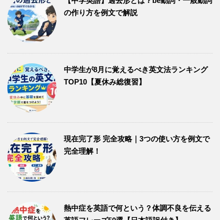
【中学英語】過去形とは？be動詞・一般動詞
の作り方を例文で解説
中学生が8月に覚えるべき英文法ランキング
TOP10【夏休み総復習】
現在完了形 完全攻略｜3つの使い方を例文で
完全理解！
熱中症を英語で何という？体調不良を伝える