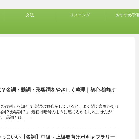
文法
リスニング
おすすめ学
は？名詞・動詞・形容詞をやさしく整理｜初心者向け
の役割」を知ろう 英語の勉強をしていると、よく聞く言葉があり
動詞？形容詞？」 最初は暗号のように感じるかもしれませんが、
 品詞とは、 ...
かっこいい【名詞】中級～上級者向けボキャブラリー