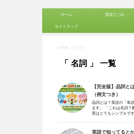
ホーム
英語でこれ
サイトマップ
HOME
>
文法
>
「 名詞 」 一覧
【完全版】品詞と
（例文つき）
品詞とは？英語の「単語
ます。 「これは名詞？
実はとてもシンプルです。
英語で知ってると