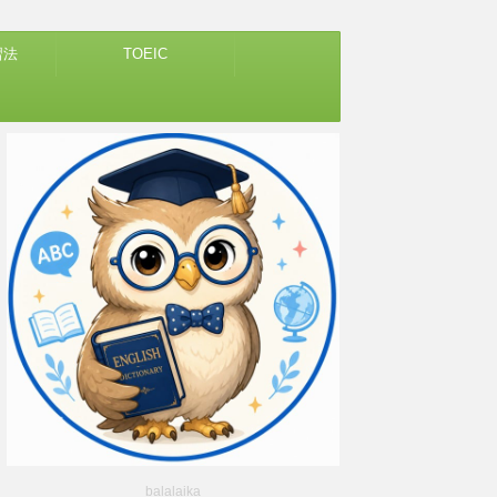
習法
TOEIC
balalaika