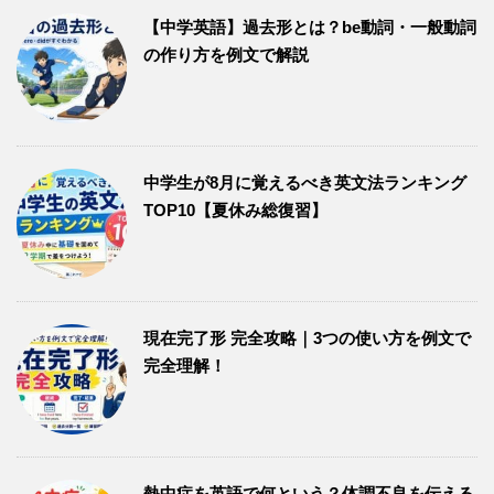
【中学英語】過去形とは？be動詞・一般動詞
の作り方を例文で解説
中学生が8月に覚えるべき英文法ランキング
TOP10【夏休み総復習】
現在完了形 完全攻略｜3つの使い方を例文で
完全理解！
熱中症を英語で何という？体調不良を伝える