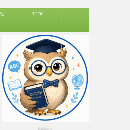
習法
TOEIC
balalaika