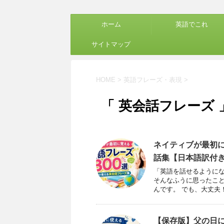
ホーム
英語でこれ
サイトマップ
HOME
>
英語フレーズ・表現
>
「 英会話フレーズ 
ネイティブが最初に
話集【日本語訳付
「英語を話せるようにな
そんなふうに思ったこと
んです。 でも、大丈夫！ &n
【保存版】父の日に