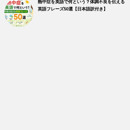
熱中症を英語で何という？体調不良を伝える
英語フレーズ50選【日本語訳付き】
【リスニング特集】英語で見る『おすすめ動画』とリスニング
のコツ
サイトマップ
プライバシーポリシー・免責事項
英これナビ（エイコレナビ）
英語でこれをなんという？まとめサイト-TOEIC・英語の文法・英単語・発
音・英語の訳し方について解説
Copyright© 英これナビ（エイコレナビ） , 2026 AllRights Reserved Powered
by
micata2
.