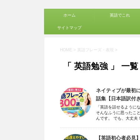
ホーム
英語でこれ
サイトマップ
HOME
>
英語フレーズ・表現
>
「 英語勉強 」 一覧
ネイティブが最初に
話集【日本語訳付
「英語を話せるようにな
そんなふうに思ったこと
んです。 でも、大丈夫！ &n
【英語初心者必見】