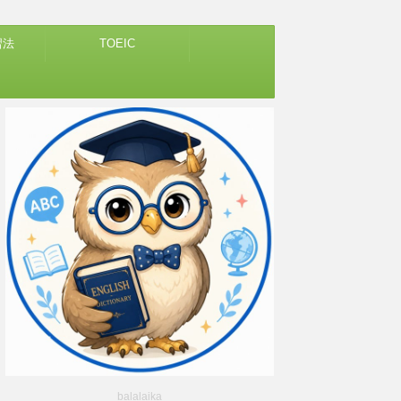
習法
TOEIC
balalaika