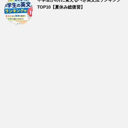
TOP10【夏休み総復習】
【リスニング特集】英語で見る『おすすめ動画』とリスニング
のコツ
サイトマップ
プライバシーポリシー・免責事項
英これナビ（エイコレナビ）
英語でこれをなんという？まとめサイト-TOEIC・英語の文法・英単語・発
音・英語の訳し方について解説
Copyright© 英これナビ（エイコレナビ） , 2026 AllRights Reserved Powered
by
micata2
.