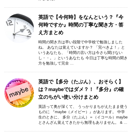
英語で【今何時】をなんという？『今
何時ですか』時間の丁寧な聞き方・答
え方まとめ
時間の聞き方は早い段階で中学校で勉強しました
ね。 あなたは覚えていますか？ 「完ぺきよ！」と
いうあなたも、「時間の言い方は今さら聞けない
し・・。」というあなたも 今日は丁寧な時間の聞き
方を勉強して完全 ...
英語で【多分（たぶん）、おそらく】
は？maybeではダメ？！『多分』の確
立のちがい使い分けまとめ
英語って奥が深くて、 うっかりまちがえたまま使う
ものに 『maybe（メイビー）』があります。 中学
生のときに、 多分（たぶん）＝（イコール）maybe
とさんざん覚えてきたから無理もありません。 & ...