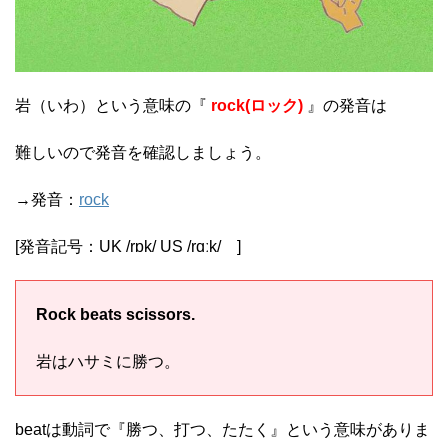
岩（いわ）という意味の『
rock(ロック)
』の発音は
難しいので発音を確認しましょう。
→発音：
rock
[発音記号：
UK
/
rɒk
/
US
/
rɑːk
/
]
Rock beats scissors.
岩はハサミに勝つ。
beatは動詞で『勝つ、打つ、たたく』という意味がありま