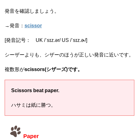
発音を確認しましょう。
→発音：
scissor
[発音記号：
UK
/
ˈsɪz.ə
r
/
US
/
ˈsɪz.ɚ
/
]
シーザーよりも、シザーのほうが正しい発音に近いです。
複数形が
scissors(シザーズ)です。
Scissors beat paper.
ハサミは紙に勝つ。
Paper