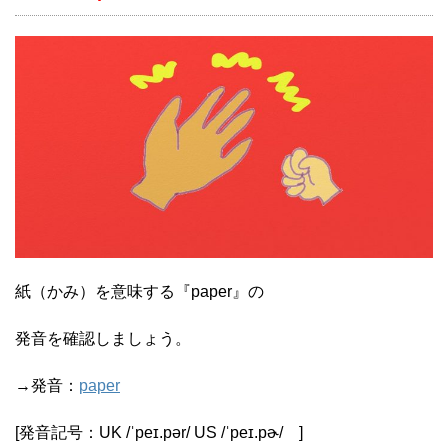
紙（かみ）を意味する『paper』の
発音を確認しましょう。
→発音：
paper
[発音記号：
UK
/
ˈpeɪ.pə
r
/
US
/
ˈpeɪ.pɚ
/
]