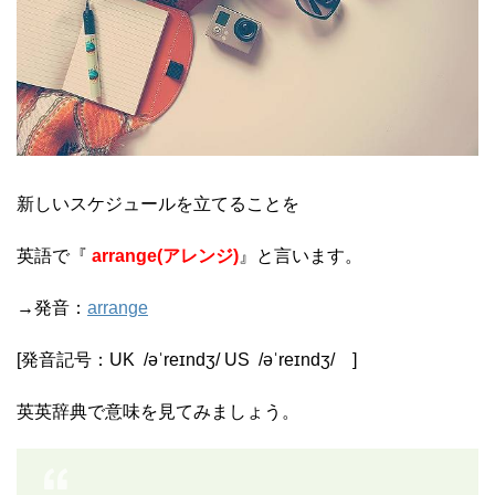
新しいスケジュールを立てることを
英語で『
arrange(アレンジ)
』と言います。
→発音：
arrange
[発音記号：
UK
/
əˈreɪndʒ
/
US
/
əˈreɪndʒ
/
]
英英辞典で意味を見てみましょう。