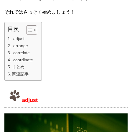
それではさっそく始めましょう！
目次
adjust
arrange
correlate
coordinate
まとめ
関連記事
adjust