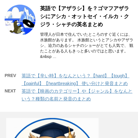
英語で【アザラシ】を？ゴマフアザラ
シにアシカ・オットセイ・イルカ・ク
ジラ・シャチの英名まとめ
管理人が日本で住んでいたところのすぐ近くには、
水族館があります。 水族館というとアシカやアザラ
シ、迫力のあるシャチのショーがとても人気で、 観
たことがある人もきっと多いのではと思います。
&nbsp ...
PREV
英語で【辛い時】をなんという？【hard】【tough】
【painful】【heartbreaking】 使い分けと発音まとめ
NEXT
英語で【映画のカテゴリー】や【ジャンル】をなんと
いう？種類の名前と発音のまとめ