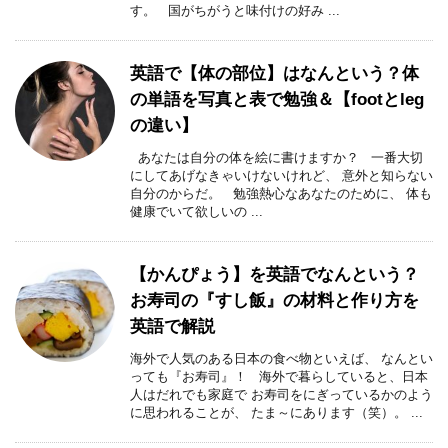
す。 国がちがうと味付けの好み ...
英語で【体の部位】はなんという？体
の単語を写真と表で勉強＆【footとleg
の違い】
あなたは自分の体を絵に書けますか？ 一番大切
にしてあげなきゃいけないけれど、 意外と知らない
自分のからだ。 勉強熱心なあなたのために、 体も
健康でいて欲しいの ...
【かんぴょう】を英語でなんという？
お寿司の『すし飯』の材料と作り方を
英語で解説
海外で人気のある日本の食べ物といえば、 なんとい
っても『お寿司』！ 海外で暮らしていると、日本
人はだれでも家庭で お寿司をにぎっているかのよう
に思われることが、 たま～にあります（笑）。 ...