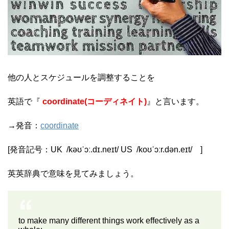
他の人とスケジュールを調整することを
英語で『
coordinate(コーディネイト)
』と言います。
→発音：
coordinate
[発音記号：
UK
/
kəʊˈɔː.dɪ.neɪt
/
US
/
koʊˈɔːr.d
ə
n.eɪt
/
]
英英辞典で意味を見てみましょう。
to make many different things work effectively as a