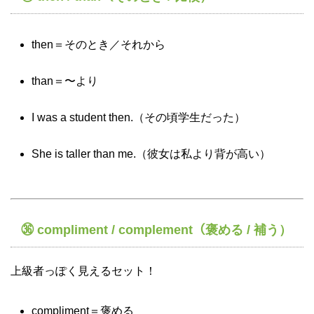
then＝そのとき／それから
than＝〜より
I was a student then.（その頃学生だった）
She is taller than me.（彼女は私より背が高い）
㊱ compliment / complement（褒める / 補う）
上級者っぽく見えるセット！
compliment＝褒める