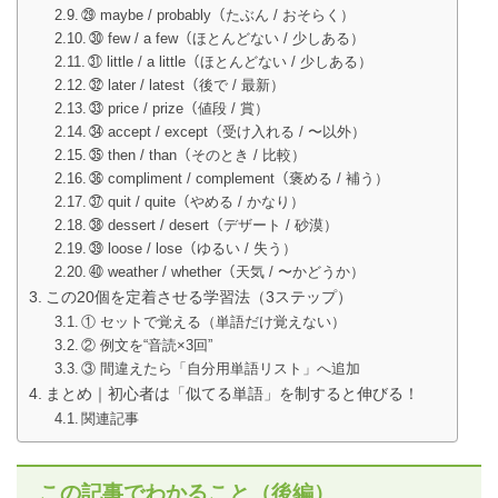
㉙ maybe / probably（たぶん / おそらく）
㉚ few / a few（ほとんどない / 少しある）
㉛ little / a little（ほとんどない / 少しある）
㉜ later / latest（後で / 最新）
㉝ price / prize（値段 / 賞）
㉞ accept / except（受け入れる / 〜以外）
㉟ then / than（そのとき / 比較）
㊱ compliment / complement（褒める / 補う）
㊲ quit / quite（やめる / かなり）
㊳ dessert / desert（デザート / 砂漠）
㊴ loose / lose（ゆるい / 失う）
㊵ weather / whether（天気 / 〜かどうか）
この20個を定着させる学習法（3ステップ）
① セットで覚える（単語だけ覚えない）
② 例文を“音読×3回”
③ 間違えたら「自分用単語リスト」へ追加
まとめ｜初心者は「似てる単語」を制すると伸びる！
関連記事
この記事でわかること（後編）