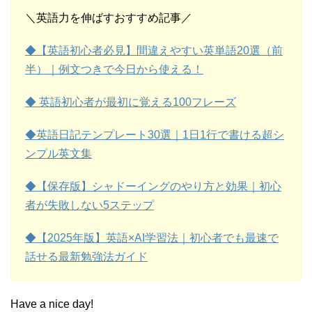
＼英語力を伸ばすおすすめ記事／
◆【英語初心者必見】間違えやすい英単語20選（前
半）｜例文つきで今日から使える！
◆ 英語初心者が最初に覚える100フレーズ
◆英語日記テンプレート30選｜1日1行で書ける超シ
ンプル英文集
◆【保存版】シャドーイングのやり方と効果｜初心
者が失敗しない5ステップ
◆【2025年版】英語×AI学習法｜初心者でも最速で
話せる最新勉強法ガイド
Have a nice day!