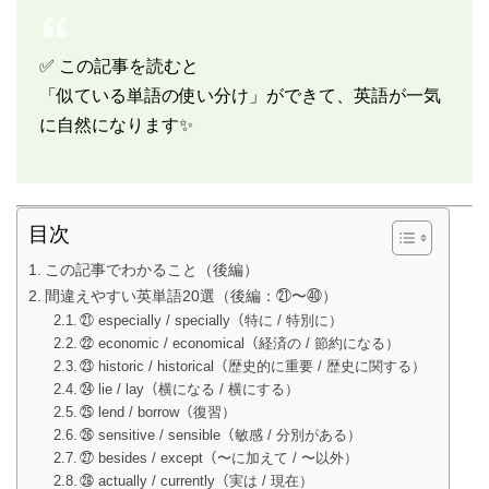
✅ この記事を読むと
「似ている単語の使い分け」ができて、英語が一気
に自然になります✨
目次
この記事でわかること（後編）
間違えやすい英単語20選（後編：㉑〜㊵）
㉑ especially / specially（特に / 特別に）
㉒ economic / economical（経済の / 節約になる）
㉓ historic / historical（歴史的に重要 / 歴史に関する）
㉔ lie / lay（横になる / 横にする）
㉕ lend / borrow（復習）
㉖ sensitive / sensible（敏感 / 分別がある）
㉗ besides / except（〜に加えて / 〜以外）
㉘ actually / currently（実は / 現在）