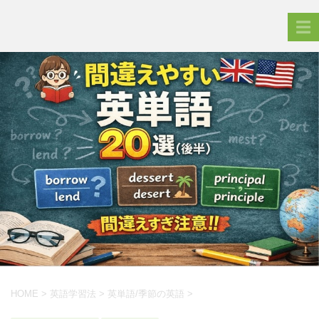
HOME
>
英語学習法
>
英単語/季節の英語
>