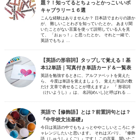
題？！知ってるとちょっとかっこいいボ
キャブラリー１６選
こんな経験はありませんか？ 日本語でまわりの誰か
が、 難しいことわざを知っていたとか。 あまり聞
いたことがない言葉を使って説明している人を見
て、 「おぉっ！」と思ったとか。 それと一緒で、
英語でもちょ ...
【英語の形容詞】タップして覚える！基
本12単語｜写真付き単語カード＆一覧表
英語を勉強するときに、アルファベットを覚えた
ら、 今度は単語を覚えましょう。 覚えた単語の数
だけ 文章で表せることが増えますよ♪ 『 形容詞
（けいようし）』は、 名詞(めいし)と呼ばれる ...
英語で【修飾語】とは？前置詞句とは？
『中学校文法基礎』
今日は英語の中でもちょっとややこしいところに チ
ャレンジしたいと思います。 それはズバリ、『修飾
語（しゅうしょくご）』です！ この言葉、聞いたこ