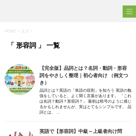
HOME
>
文法
>
「 形容詞 」 一覧
【完全版】品詞とは？名詞・動詞・形容
詞をやさしく整理｜初心者向け （例文つ
き）
品詞とは？英語の「単語の役割」を知ろう 英語の勉
強をしていると、よく聞く言葉があります。 「これ
は名詞？動詞？形容詞？」 最初は暗号のように感じ
るかもしれませんが、実はとてもシンプルです。 品
詞とは、 ...
英語で【形容詞】中級～上級者向け問