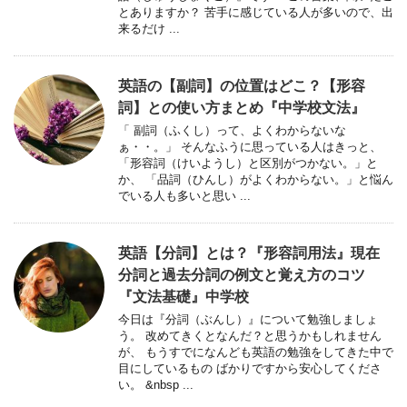
とありますか？ 苦手に感じている人が多いので、出
来るだけ ...
英語の【副詞】の位置はどこ？【形容
詞】との使い方まとめ『中学校文法』
「 副詞（ふくし）って、よくわからないな
ぁ・・。」 そんなふうに思っている人はきっと、
「形容詞（けいようし）と区別がつかない。」と
か、 「品詞（ひんし）がよくわからない。」と悩ん
でいる人も多いと思い ...
英語【分詞】とは？『形容詞用法』現在
分詞と過去分詞の例文と覚え方のコツ
『文法基礎』中学校
今日は『分詞（ぶんし）』について勉強しましょ
う。 改めてきくとなんだ？と思うかもしれません
が、 もうすでになんども英語の勉強をしてきた中で
目にしているもの ばかりですから安心してくださ
い。 &nbsp ...