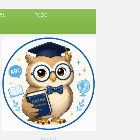
習法
TOEIC
balalaika