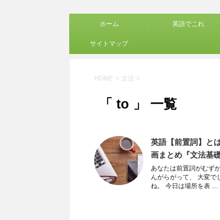
ホーム
英語でこれ
サイトマップ
HOME
>
文法
>
「 to 」 一覧
英語【前置詞】とは？
画まとめ『文法基
あなたは前置詞がむずかしい
んがらがって、 大変で
ね。 今日は場所を表 ...