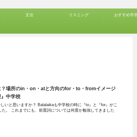
文法
リスニング
おすすめ学
場所のin・on・atと方向のfor・to・fromイメージ
礎』中学校
と思いますか？ Balalaikaも中学校の時に『to』と『for』がこ
した。 これまでにも、前置詞については何度か勉強してきました