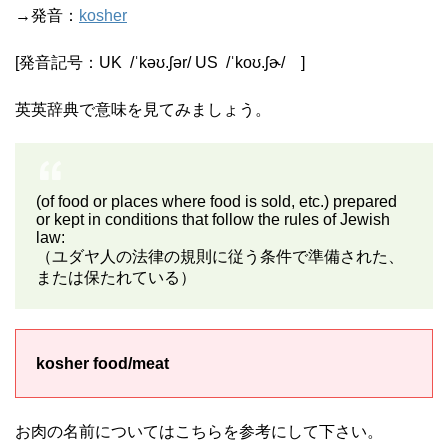
→発音：
kosher
[発音記号：
UK
/
ˈkəʊ.ʃə
r
/
US
/
ˈkoʊ.ʃɚ
/
]
英英辞典で意味を見てみましょう。
(of food or places where food is sold, etc.) prepared
or kept in conditions that follow the rules of Jewish
law:
（ユダヤ人の法律の規則に従う条件で準備された、
または保たれている）
kosher food/meat
お肉の名前についてはこちらを参考にして下さい。