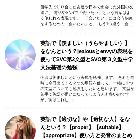
留学先で知り合った友達や日本で出会った外国の友
達に、 電話やSNSで「会いたい」という言葉はよ
く使われる表現です。 「会いたい」には会う約束
をするための「会いたい」と、 もう1つ違う「会 ...
英語で【羨ましい（うらやましい）】
をなんという？jealousとenvyの表現を
使ってSVC第2文型とSVO第３文型中学
文法基礎の勉強
今回は羨ましいという表現を勉強します。 それと同
時に今日出てくる２つの単語を使って、一緒に２つ
の文型についても勉強をしたいと思います。 文型が
苦手で英語が嫌いになってしまう人も多いのです
が、実はこれむ ...
英語で【適切な】や【適切な人】をな
んという？【proper】【suitable】
【appropriate】使い方と発音のまとめ