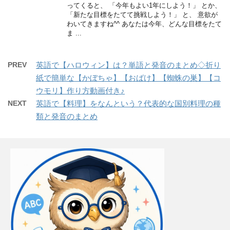
ってくると、 「今年もよい1年にしよう！」 とか、
「新たな目標をたてて挑戦しよう！」 と、 意欲が
わいてきますね^^ あなたは今年、どんな目標をたて
ま ...
PREV
英語で【ハロウィン】は？単語と発音のまとめ◇折り
紙で簡単な【かぼちゃ】【おばけ】【蜘蛛の巣】【コ
ウモリ】作り方動画付き♪
NEXT
英語で【料理】をなんという？代表的な国別料理の種
類と発音のまとめ