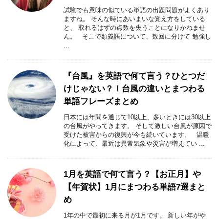
試験でも意味の似ている単語の出題問題がよくあり
ますね。 そんな時にあいまいな覚え方をしている
と、 取れるはずの点数を失うことになりかねませ
ん。 そこで類義語について、数回に分けて 勉強し
...
『台風』を英語で何て言う？ひとつだ
けじゃない？！台風の違いとまつわる
単語フレーズまとめ
日本には年間を通じて10以上、多いときには30以上
の台風がやってきます。 そして激しい台風が原因で
受けた被害からの復興が今も続いています。 温暖
化によって、最近は異常気象や災害が増えてい ...
1月を英語で何て言う？【お正月】や
【年賀状】1月にまつわる単語7選まと
め
1年の中で最初に来る月が1月です。 新しい年がや