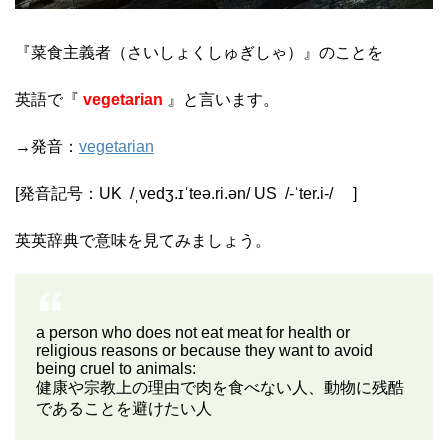
『菜食主義者（さいしょくしゅぎしゃ）』のことを
英語で『
vegetarian
』と言います。
→発音：
vegetarian
[発音記号：
UK
/
ˌvedʒ.ɪˈteə.ri.ən
/
US
/
-ˈter.i-
/
]
英英辞典で意味を見てみましょう。
a person who does not eat meat for health or
religious reasons or because they want to avoid
being cruel to animals:
健康や宗教上の理由で肉を食べない人、動物に残酷
であることを避けたい人