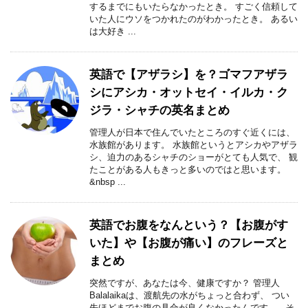
するまでにもいたらなかったとき。 すごく信頼して
いた人にウソをつかれたのがわかったとき。 あるい
は大好き ...
英語で【アザラシ】を？ゴマフアザラ
シにアシカ・オットセイ・イルカ・ク
ジラ・シャチの英名まとめ
管理人が日本で住んでいたところのすぐ近くには、
水族館があります。 水族館というとアシカやアザラ
シ、迫力のあるシャチのショーがとても人気で、 観
たことがある人もきっと多いのではと思います。
&nbsp ...
英語でお腹をなんという？【お腹がす
いた】や【お腹が痛い】のフレーズと
まとめ
突然ですが、あなたは今、健康ですか？ 管理人
Balalaikaは、渡航先の水がちょっと合わず、 つい
先ほどまでお腹の具合が良くなかったんです。 そ