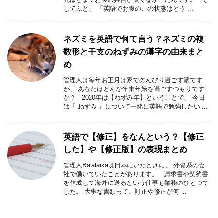
してふと、 「英語でお腹のこの状態はどう ...
ネズミを英語で何て言う？ネズミの複
数形と干支のねずみの漢字の由来まと
め
管理人は毎年お正月は家でのんびり過ごす派です
が、 あなたはどんな年末年始を過ごすつもりです
か？ 2020年は【ねずみ年】ということで、 今日
は『 ねずみ 』について一緒に英語で勉強したい ...
英語で【修正】をなんという？【修正
した】や【修正版】の表現まとめ
管理人Balalaikaは日本にいたときに、 外資系の会
社で働いていたことがあります。 請求書や契約書
を作成して海外に送るという仕事も業務のひとつで
した。 大事な書類って、訂正や修正が何 ...