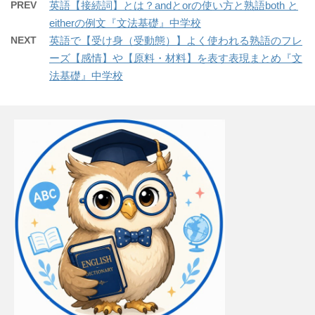
PREV
英語【接続詞】とは？andとorの使い方と熟語both と
eitherの例文『文法基礎』中学校
NEXT
英語で【受け身（受動態）】よく使われる熟語のフレ
ーズ【感情】や【原料・材料】を表す表現まとめ『文
法基礎』中学校