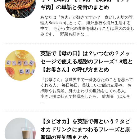
ギ肉】の単語と発音のまとめ
あなたは『お肉』が好きですか？ 食いしん坊の管
理人Balalaikaにとって、 海外旅行や海外生活する
中で、 ちがう文化の食事を味わうことは最大の楽し
みです。 野菜も好きな ...
英語で【母の日】は？いつなの？メッ
セージで使える感謝のフレーズ１8選と
【お母さん】の呼び方まとめ
『お母さん』は世界中で一番あなたのことを思って
くれる人。 毎日毎日、美味しいご飯の支度や、 お
掃除やお洗濯、身のまわりの世話をしくれる人。
小さい頃に転んで怪我をしたら、 絆創膏（ばんそ
...
【タピオカ】を英語で何という？タピ
オカドリンクにまつわるフレーズと原
産国の豆知識まとめ