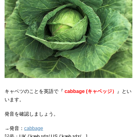
キャベツのことを英語で『
cabbage (キャベッジ）
』とい
います。
発音を確認しましょう。
→発音：
cabbage
記号：
UK
/
ˈkæb.ɪdʒ
/
US
/
ˈkæb.ɪdʒ
/
]