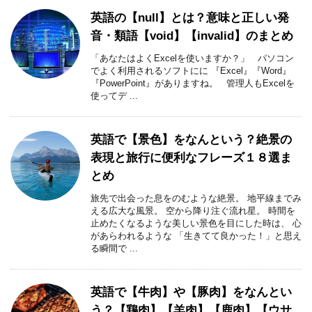
英語の【null】とは？意味と正しい発
音・類語【void】【invalid】のまとめ
「あなたはよくExcelを使いますか？」 パソコン
でよく利用されるソフトにに 『Excel』『Word』
『PowerPoint』がありますね。 管理人もExcelを
使ってデ ...
英語で【景色】をなんという？絶景の
表現と旅行に便利なフレーズ１８選ま
とめ
旅先で出会った息をのむような絶景。 地平線までみ
える広大な風景。 空から降り注ぐ流れ星。 時間を
止めたくなるような美しい景色を目にした時は、 心
があらわれるような 「生きてて良かった！」と思え
る瞬間で ...
英語で【牛肉】や【豚肉】をなんとい
う？【鶏肉】【羊肉】【鹿肉】【ウサ