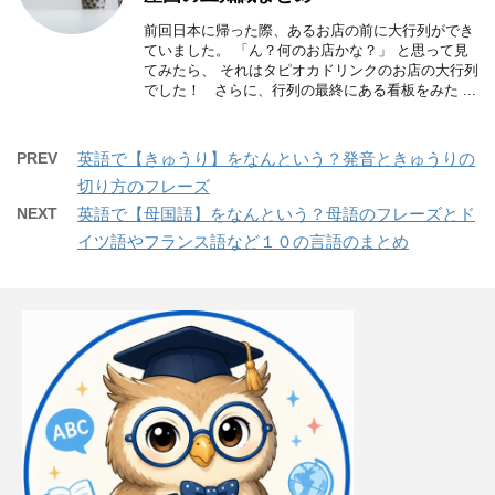
前回日本に帰った際、あるお店の前に大行列ができ
ていました。 「ん？何のお店かな？」 と思って見
てみたら、 それはタピオカドリンクのお店の大行列
でした！ さらに、行列の最終にある看板をみた ...
PREV
英語で【きゅうり】をなんという？発音ときゅうりの
切り方のフレーズ
NEXT
英語で【母国語】をなんという？母語のフレーズとド
イツ語やフランス語など１０の言語のまとめ