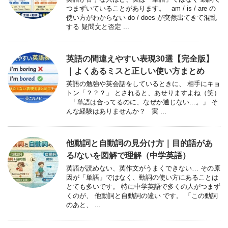
つまずいていることがあります。 am / is / are の
使い方がわからない do / does が突然出てきて混乱
する 疑問文と否定 ...
英語の間違えやすい表現30選【完全版】
｜よくあるミスと正しい使い方まとめ
英語の勉強や英会話をしているときに、 相手にキョ
トン「？？？」 とされると、あせりますよね（笑）
「単語は合ってるのに、なぜか通じない…。」 そ
んな経験はありませんか？ 実 ...
他動詞と自動詞の見分け方｜目的語があ
る/ないを図解で理解（中学英語）
英語が読めない、英作文がうまくできない… その原
因が「単語」ではなく、動詞の使い方にあることは
とても多いです。 特に中学英語で多くの人がつまず
くのが、 他動詞と自動詞の違い です。 「この動詞
のあと、 ...