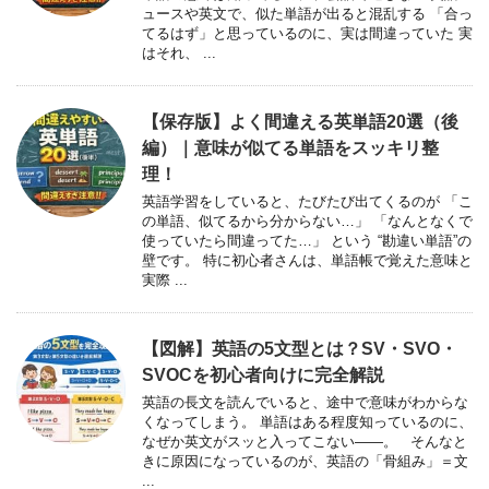
ュースや英文で、似た単語が出ると混乱する 「合っ
てるはず」と思っているのに、実は間違っていた 実
はそれ、 ...
【保存版】よく間違える英単語20選（後
編）｜意味が似てる単語をスッキリ整
理！
英語学習をしていると、たびたび出てくるのが 「こ
の単語、似てるから分からない…」 「なんとなくで
使っていたら間違ってた…」 という “勘違い単語”の
壁です。 特に初心者さんは、単語帳で覚えた意味と
実際 ...
【図解】英語の5文型とは？SV・SVO・
SVOCを初心者向けに完全解説
英語の長文を読んでいると、途中で意味がわからな
くなってしまう。 単語はある程度知っているのに、
なぜか英文がスッと入ってこない――。 そんなと
きに原因になっているのが、英語の「骨組み」＝文
...