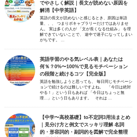
でやさしく解説｜長文が読めない原因を
解消【中学英語】
英語の長文が読めないと感じるとき、原因は単語
量、、、 つまりボキャブラリーだけではありませ
ん。 実は多くの人が 「文が長くなる仕組み」 を理
解できていないことで、 途中で迷子になってしまい
がちです。 ...
英語学習のやる気レベル表｜あなたは
何％？0%〜100%で見るモチベーション
の段階と続けるコツ【完全版】
英語を勉強しようと思っても、 毎日同じモチベーシ
ョンで続けるのは難しいですよね。 「今日は絶対
やる！」という日もあれば 「今日はちょっと無
理…」という日もあります。 それは ...
【中学〜高校基礎】to不定詞3用法まとめ
｜見分け方と例文でスッキリ理解 名詞
的・形容詞的・副詞的を図解で完全整理