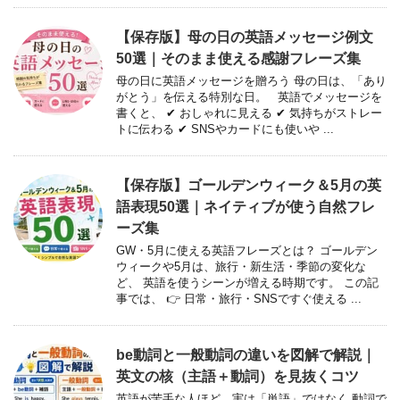
【保存版】母の日の英語メッセージ例文
50選｜そのまま使える感謝フレーズ集
母の日に英語メッセージを贈ろう 母の日は、「あり
がとう」を伝える特別な日。 英語でメッセージを
書くと、 ✔ おしゃれに見える ✔ 気持ちがストレー
トに伝わる ✔ SNSやカードにも使いや ...
【保存版】ゴールデンウィーク＆5月の英
語表現50選｜ネイティブが使う自然フレ
ーズ集
GW・5月に使える英語フレーズとは？ ゴールデン
ウィークや5月は、旅行・新生活・季節の変化な
ど、 英語を使うシーンが増える時期です。 この記
事では、 👉 日常・旅行・SNSですぐ使える ...
be動詞と一般動詞の違いを図解で解説｜
英文の核（主語＋動詞）を見抜くコツ
英語が苦手な人ほど、実は「単語」ではなく 動詞で