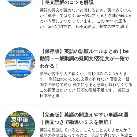
｜長文読解のコツも解説
英語の長文が読めないと感じるとき、実は多くの人
が「単語」ではなく to〜が出てくると意味が崩れる
という壁にぶつかっています。 この to〜 の正体
が、to不定詞です。 to不定詞は、長文の中で 説明
...
【保存版】英語の語順ルールまとめ｜be
動詞・一般動詞の疑問文/否定文が一発で
わかる！
英語が苦手な人の多くが、同じ悩みにぶつかりま
す。 単語はわかるのに文章が作れない 否定文・疑
問文の語順で迷う 長文になると意味が取れなくなる
この原因はたいてい 語順の理解不足です。 英語は
日本語と違 ...
【完全版】英語の間違えやすい単語40選
｜例文つきで勘違いミスを解消！
英語を勉強していると、こんなことありませんか？
単語の意味は知ってるのに、会話で通じない 英語ニ