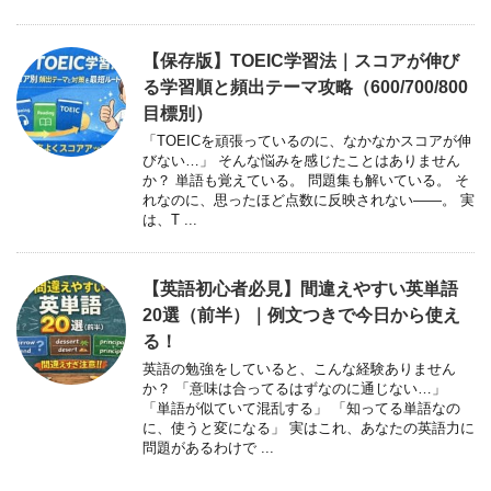
【保存版】TOEIC学習法｜スコアが伸び
る学習順と頻出テーマ攻略（600/700/800
目標別）
「TOEICを頑張っているのに、なかなかスコアが伸
びない…」 そんな悩みを感じたことはありません
か？ 単語も覚えている。 問題集も解いている。 そ
れなのに、思ったほど点数に反映されない――。 実
は、T ...
【英語初心者必見】間違えやすい英単語
20選（前半）｜例文つきで今日から使え
る！
英語の勉強をしていると、こんな経験ありません
か？ 「意味は合ってるはずなのに通じない…」
「単語が似ていて混乱する」 「知ってる単語なの
に、使うと変になる」 実はこれ、あなたの英語力に
問題があるわけで ...