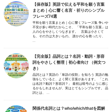
【保存版】英語で伝える平和を願う言葉
まとめ｜心に響く名言・祈りのシンプル
フレーズ74選
平和を願う言葉まとめ｜心に響くフレーズ集 争いや
不安が多い時代だからこそ、 「平和を願う言葉」は
人の心をやさしくつなぎます。 言葉は小さくて
も、その力は大きいもの。 誰かの心を救ったり、
...
【完全版】品詞とは？名詞・動詞・形容
詞をやさしく整理｜初心者向け （例文つ
き）
品詞とは？英語の「単語の役割」を知ろう 英語の勉
強をしていると、よく聞く言葉があります。 「これ
は名詞？動詞？形容詞？」 最初は暗号のように感じ
るかもしれませんが、実はとてもシンプルです。 品
詞とは、 ...
関係代名詞とは？who/which/thatを図解