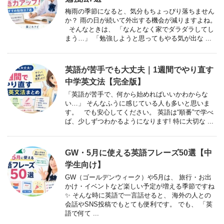
梅雨の季節になると、気分もちょっぴり落ちません
か？ 雨の日が続いて外出する機会が減りますよね。
そんなときは、 「なんとなく家でダラダラしてし
まう…」 「勉強しようと思ってもやる気が出な ...
英語が苦手でも大丈夫｜1週間でやり直す
中学英文法【完全版】
「英語が苦手で、何から始めればいいかわからな
い…」 そんなふうに感じている人も多いと思いま
す。 でも安心してください。 英語は“順番”で学べ
ば、少しずつわかるようになります! 特に大切な ...
GW・5月に使える英語フレーズ50選【中
学生向け】
GW（ゴールデンウィーク）や5月は、 旅行・お出
かけ・イベントなど楽しい予定が増える季節ですね
✨ そんな時に英語で一言話せると、 海外の人との
会話やSNS投稿でもとても便利です。 でも、 「英
語で何て ...