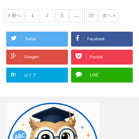
« 前へ
1
2
3
…
23
次へ »
Twitter
Facebook
Google+
Pocket
B!
はてブ
LINE