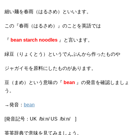
細い麺を春雨（はるさめ）といいます。
この『春雨（はるさめ）』のことを英語では
『
bean starch noodles
』と言います。
緑豆（りょくとう）というでんぷんから作ったものや
ジャガイモを原料にしたものがあります。
豆（まめ）という意味の『
bean
』の発音を確認しましょ
う。
→発音：
bean
[発音記号：
UK
/
biːn
/
US
/
biːn
/
]
英英辞典で意味を見てみましょう。