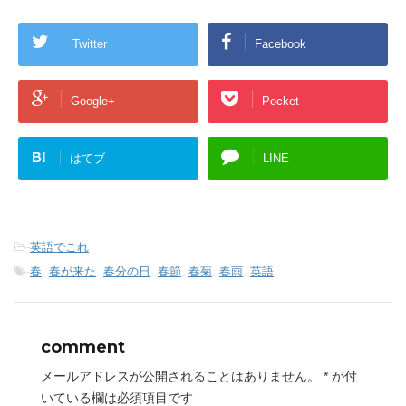
Twitter
Facebook
Google+
Pocket
B!
はてブ
LINE
-
英語でこれ
-
春
,
春が来た
,
春分の日
,
春節
,
春菊
,
春雨
,
英語
comment
メールアドレスが公開されることはありません。
*
が付
いている欄は必須項目です