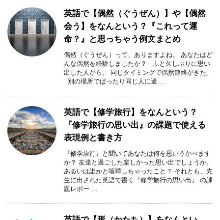
英語で【偶然（ぐうぜん）】や【偶然
会う】をなんという？『これって運
命？』と思っちゃう例文まとめ
偶然（ぐうぜん）って、ありますよね。 あなたはど
んな偶然を経験しましたか？ ふと久しぶりに思い
出した人から、 同じタイミングで偶然連絡がきた。
別の場所でばったり同じ人に遭 ...
英語で【修学旅行】をなんという？
『修学旅行の思い出』の課題で使える
表現例と書き方
『修学旅行』と聞いてあなたは何を思いうかべます
か？ 友達と過ごした楽しかった思い出でしょうか。
あるいは誰かと喧嘩しちゃったこと？ それとも、先
生に出された英語で書く『修学旅行の思い出』 の課
題レポー ...
英語で【形（かたち）】をなんとい