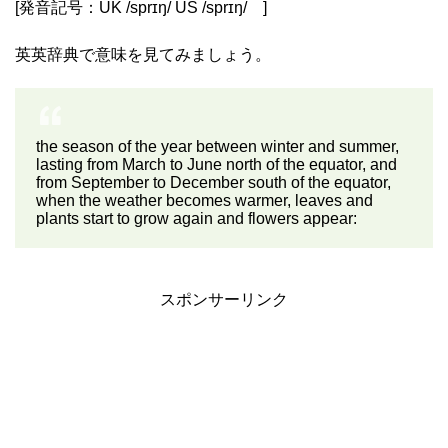
[発音記号：UK /sprɪŋ/ US /sprɪŋ/ ]
英英辞典で意味を見てみましょう。
the season of the year between winter and summer,
lasting from March to June north of the equator, and
from September to December south of the equator,
when the weather becomes warmer, leaves and
plants start to grow again and flowers appear:
スポンサーリンク