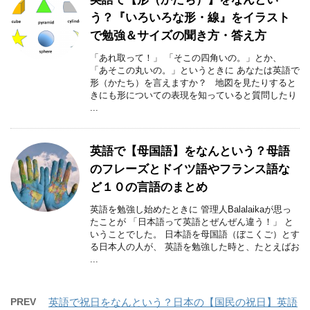
う？『いろいろな形・線』をイラスト
で勉強＆サイズの聞き方・答え方
「あれ取って！」 「そこの四角いの。」とか、
「あそこの丸いの。」というときに あなたは英語で
形（かたち）を言えますか？ 地図を見たりすると
きにも形についての表現を知っていると質問したり
...
英語で【母国語】をなんという？母語
のフレーズとドイツ語やフランス語な
ど１０の言語のまとめ
英語を勉強し始めたときに 管理人Balalaikaが思っ
たことが 「日本語って英語とぜんぜん違う！」 と
いうことでした。 日本語を母国語（ぼこくご）とす
る日本人の人が、 英語を勉強した時と、たとえばお
...
PREV
英語で祝日をなんという？日本の【国民の祝日】英語