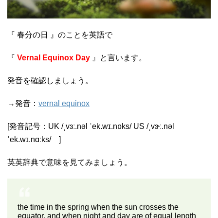
『 春分の日 』のことを英語で
『
Vernal Equinox Day
』と言います。
発音を確認しましょう。
→発音：
vernal equinox
[発音記号：UK /ˌvɜː.nəl ˈek.wɪ.nɒks/ US /ˌvɝː.nəl
ˈek.wɪ.nɑːks/ ]
英英辞典で意味を見てみましょう。
the time in the spring when the sun crosses the
equator, and when night and day are of equal length