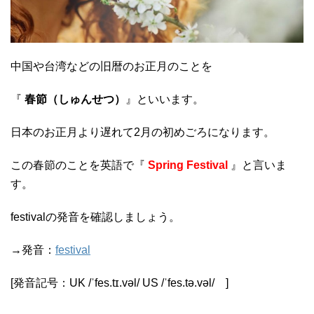
中国や台湾などの旧暦のお正月のことを
『
春節（しゅんせつ）
』といいます。
日本のお正月より遅れて2月の初めごろになります。
この春節のことを英語で『
Spring Festival
』と言いま
す。
festivalの発音を確認しましょう。
→発音：
festival
[発音記号：UK /ˈfes.tɪ.vəl/ US /ˈfes.tə.vəl/ ]