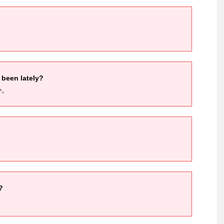
 been lately?
か。
?