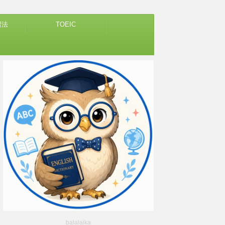
習法
TOEIC
balalaika