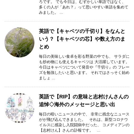
ろです。 でも今日は、むずかしい単語ではなく、
多くの人が「あれ？」って思いやすい単語を集めて
みました。 ...
英語で【キャベツの千切り】をなんと
いう？【キャベツの芯】や数え方のま
とめ
毎日の美味しい食卓を彩る野菜の中でも、 サラダに
も炒め物にも使えるキャベツは 大活躍しています。
今日はキャベツについて発音や『千切り』の フレー
ズを勉強したいと思います。 それではさっそく始め
ましょ ...
英語で【RIP】の意味と志村けんさんの
追悼◇海外のメッセージと思い出
毎日の暗いニュースの中で、 非常に残念なニュース
がが飛び込んできました。 それは、新型コロナウ
イルスに感染し入院闘病中だった、 コメディアンの
【志村けん】さんの訃報です。 ...