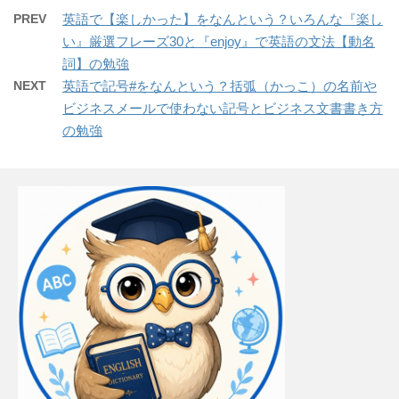
PREV
英語で【楽しかった】をなんという？いろんな『楽し
い』厳選フレーズ30と『enjoy』で英語の文法【動名
詞】の勉強
NEXT
英語で記号#をなんという？括弧（かっこ）の名前や
ビジネスメールで使わない記号とビジネス文書書き方
の勉強