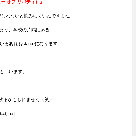
 スタチュー オブ リバティ）』
語がなれないと読みにくいんですよね。
』つまり、学校の片隅にある
るあれもstatueになります。
といいます。
に残るかもしれません（笑）
tʃ.uː/]