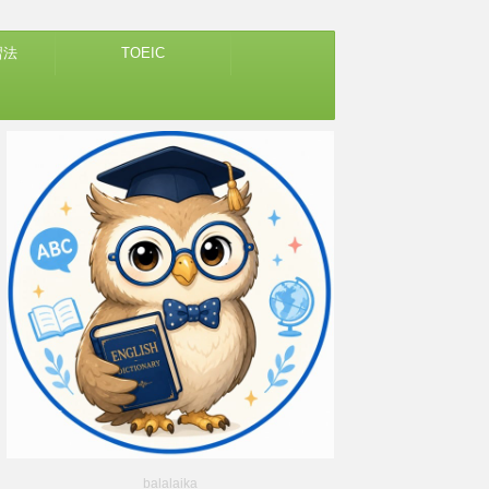
習法
TOEIC
balalaika