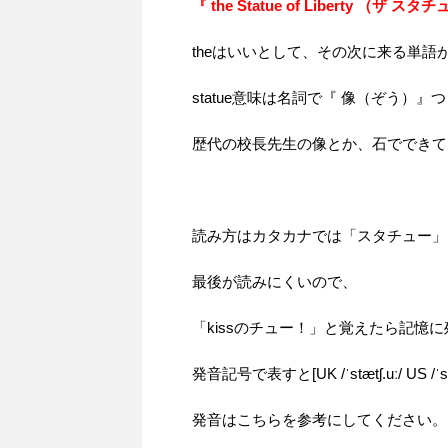
『 the Statue of Liberty （ザ
theはいいとして、その次に来る単
statue意味は名詞で『 像（ぞう）
歴代の校長先生の像とか、石でできてい
読み方はカタカナでは「スタチュー」
最後が読みにくいので、
「kissのチュー！」と覚えたら記憶
発音記号で表すと[UK /ˈstætʃ.uː/ US /ˈstæ
発音はこちらを参考にしてください。