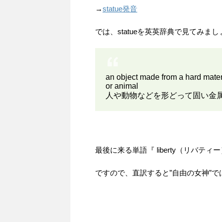
→
statue発音
では、statueを英英辞典で見てみま
an object made from a hard materi
or animal
人や動物などを形どって固い金
最後に来る単語『 liberty（リバテ
ですので、直訳すると”自由の女神”で